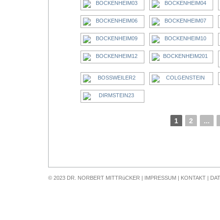
1
2
...
© 2023 DR. NORBERT MITTRüCKER |
IMPRESSUM
|
KONTAKT
|
DA